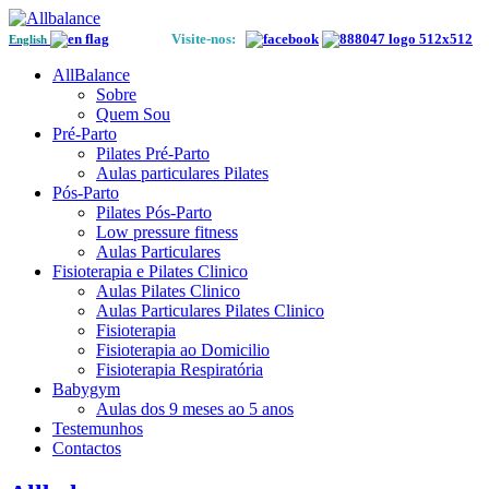
Visite-nos:
English
AllBalance
Sobre
Quem Sou
Pré-Parto
Pilates Pré-Parto
Aulas particulares Pilates
Pós-Parto
Pilates Pós-Parto
Low pressure fitness
Aulas Particulares
Fisioterapia e Pilates Clinico
Aulas Pilates Clinico
Aulas Particulares Pilates Clinico
Fisioterapia
Fisioterapia ao Domicilio
Fisioterapia Respiratória
Babygym
Aulas dos 9 meses ao 5 anos
Testemunhos
Contactos